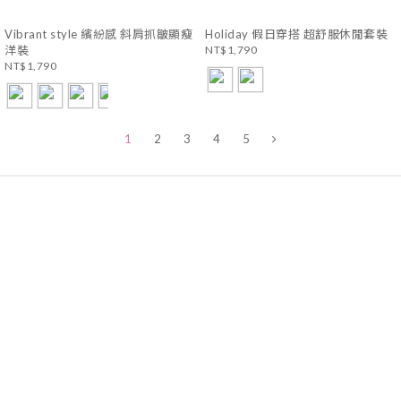
Vibrant style 繽紛感 斜肩抓皺顯瘦
Holiday 假日穿搭 超舒服休閒套裝
洋裝
NT$1,790
NT$1,790
1
2
3
4
5