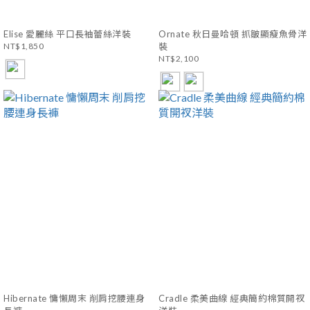
Elise 愛麗絲 平口長袖蕾絲洋裝
Ornate 秋日曼哈頓 抓皺顯瘦魚骨洋
NT$1,850
裝
NT$2,100
Hibernate 慵懶周末 削肩挖腰連身
Cradle 柔美曲線 經典簡約棉質開衩