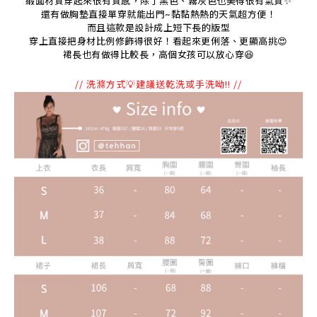
緞面材質穿起來很有質感，除了黑色、霧灰色也美得很有氣質✨
還有做胸墊直接單穿就能出門~黏黏熱熱的天氣超方便！
而且這款是設計成上短下長的版型
穿上直接把身材比例修飾得很好！看起來更俐落、更顯高挑😍
裙長也有做得比較長，高個女孩可以放心穿
😆
// 洗滌方式💡建議送乾洗或手洗呦!! //