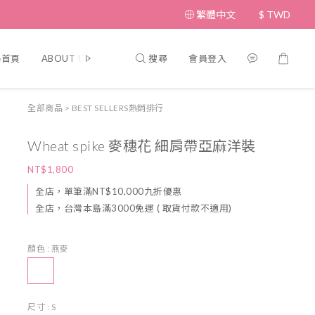
繁體中文
$
TWD
搜尋
會員登入
格首頁
ABOUT US 關於我們
Customer Service 顧客服務
Poli
全部商品
>
BEST SELLERS熱銷排行
Wheat spike 麥穗花 細肩帶亞麻洋裝
NT$1,800
全店，單筆滿NT$10,000九折優惠
全店，台灣本島滿3000免運 ( 取貨付款不適用)
顏色
: 燕麥
尺寸
: S