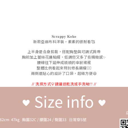
𝐒𝐜𝐫𝐚𝐩𝐩𝐲
𝐊𝐨𝐤𝐨
新款亞麻布料洋裝，素素的很耐看🥰
上半身是合身剪裁，搭配胸墊與可調式肩帶
胸前加上蕾絲花邊點綴，低調但又多了些精緻感✨
腰線往下延伸成順順的傘狀裙襬
整體比例看起來特別修長顯瘦👍🏻
兩側還貼心的設計了口袋，超級方便
😆
// 洗滌方式💡建議送乾洗或手洗呦!! //