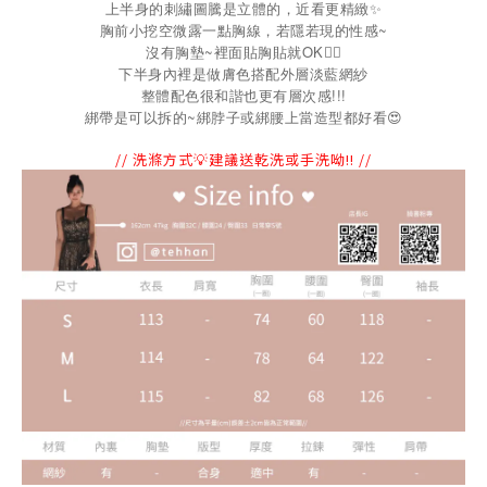
上半身的刺繡圖騰是立體的，近看更精緻✨
胸前小挖空微露一點胸線，若隱若現的性感~
沒有胸墊~裡面貼胸貼就OK👌🏻
下半身內裡是做膚色搭配外層淡藍網紗
整體配色很和諧也更有層次感!!!
~
綁帶是可以拆的
綁脖子或綁腰上當造型都好看
😍
// 洗滌方式💡建議送乾洗或手洗呦!! //