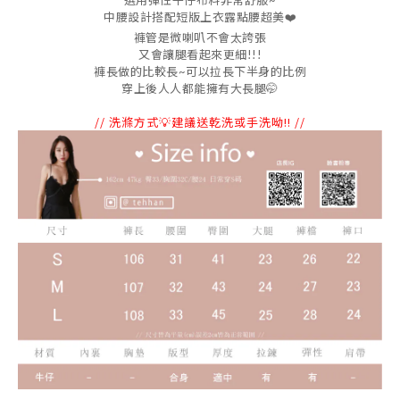
選用彈性牛仔布料非常舒服~
中腰設計搭配短版上衣露點腰超美❤️
褲管是微喇叭不會太誇張
又會讓腿看起來更細!!!
褲長做的比較長~可以拉長下半身的比例
穿上後人人都能擁有大長腿
🤭
// 洗滌方式💡建議送乾洗或手洗呦!! //