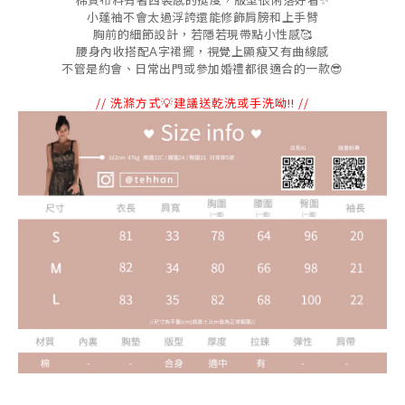
棉質布料有著西裝感的挺度，版型很俐落好看✨
小蓬袖不會太過浮誇還能修飾肩膀和上手臂
胸前的細節設計，若隱若現帶點小性感🥰
腰身內收搭配A字裙擺，視覺上顯瘦又有曲線感
不管是約會、日常出門或參加婚禮都很適合的一款
😎
// 洗滌方式💡建議送乾洗或手洗呦!! //