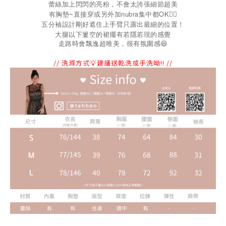
蕾絲加上閃閃的亮粉，不會太誇張細節超美
有胸墊~直接穿或另外加nubra集中都OK👌🏻
五分袖設計剛好遮住上手臂只露出最細的位置！
大腿以下簍空的裙擺有若隱若現的感覺
走路時會飄逸超唯美，很有氛圍感
😆
// 洗滌方式💡建議送乾洗或手洗呦!! //