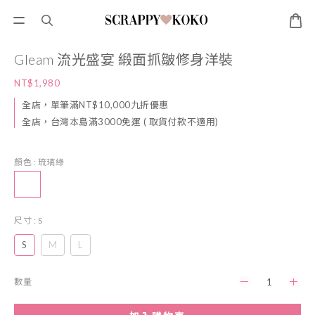
Gleam 流光盛宴 緞面抓皺修身洋裝
NT$1,980
全店，單筆滿NT$10,000九折優惠
全店，台灣本島滿3000免運 ( 取貨付款不適用)
顏色
: 琉璃綠
尺寸
: S
S
M
L
數量