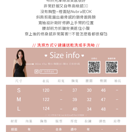
布料光澤絲滑質感很好
非常舒服又自帶高級感👍🏻
沒有胸墊~裡面貼Nubra就OK
斜肩剪裁露出最骨感的鎖骨跟肩膀
寬袖設計剛好修飾上手臂的位置
腰部前方抓皺完美遮住小腹
穿上後的修身感非常厲害
!!
不管怎麽看都很瘦
🥰
// 洗滌方式💡建議送乾洗或手洗呦 //