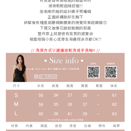
材質是自帶高級感的緞面布料
滑滑軟軟超級舒服!!
加長喇叭袖的設計顯手臂纖細
正面綁繩剛好在胸下
綁緊後有種提高腰線顯腰身的視覺效果超顯瘦😙
下擺又做像花瓣狀散開的剪裁
整件穿上就是很有氣質的感覺😆
裡面搭個小背心或穿去海邊搭泳衣都
OK!!
// 洗滌方式💡建議送乾洗或手洗呦!! //