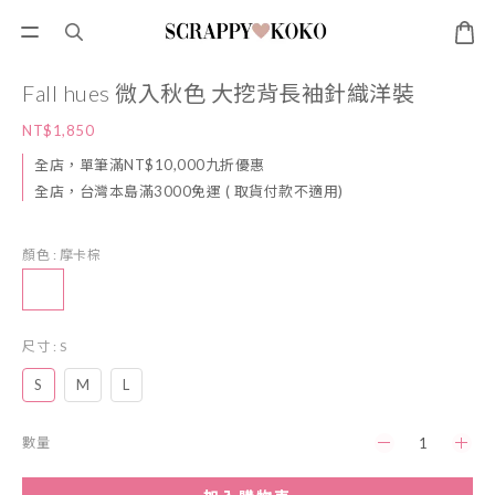
Fall hues 微入秋色 大挖背長袖針織洋裝
NT$1,850
全店，單筆滿NT$10,000九折優惠
全店，台灣本島滿3000免運 ( 取貨付款不適用)
顏色
: 摩卡棕
尺寸
: S
S
M
L
數量