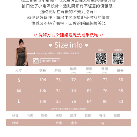
版型合身但不緊繃，可以展現曲線又看起來瘦瘦的😆
袖口做了小喇叭設計，活動間都有不經意的優雅感~
這款亮點在背後的不規則挖背✨
兩側剛好遮住，露出中間跟肩胛骨最瘦的位置
性感又不過分張揚，回眸的瞬間超級美
🥰
// 洗滌方式💡建議送乾洗或手洗呦 //