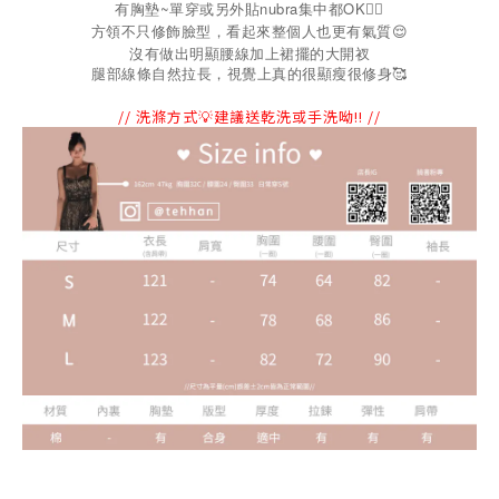
有胸墊~單穿或另外貼nubra集中都OK👌🏻
方領不只修飾臉型，看起來整個人也更有氣質😌
沒有做出明顯腰線加上裙擺的大開衩
腿部線條自然拉長，視覺上真的很顯瘦很修身
🥰
// 洗滌方式💡建議送乾洗或手洗呦!! //