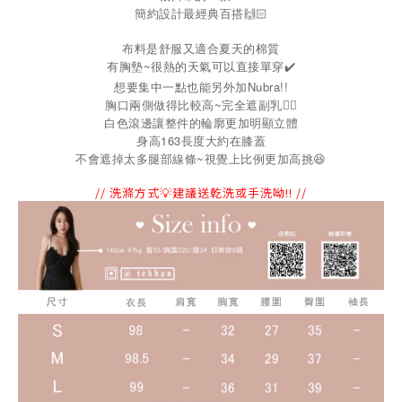
簡約設計最經典百搭🙌🏻
布料是舒服又適合夏天的棉質
有胸墊~很熱的天氣可以直接單穿✔️
想要集中一點也能另外加Nubra!!
胸口兩側做得比較高~完全遮副乳👍🏻
白色滾邊讓整件的輪廓更加明顯立體
身高163長度大約在膝蓋
~
不會遮掉太多腿部線條
視覺上比例更加高挑
😆
// 洗滌方式💡建議送乾洗或手洗呦!! //