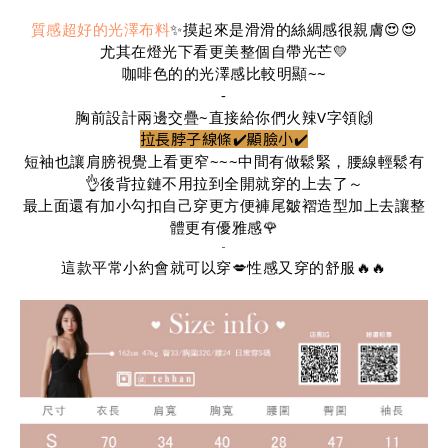
質感超好的光澤布料
✨摸起來是滑滑的絲綢感很親膚😍😍
尤其在燈光下看更美整個自帶光芒💛
咖啡色的的光澤感比較明顯~~
-
胸前設計兩邊交疊~直接給你們火辣V字領🙌
拉長脖子線條✔️顯臉小✔️
短袖也讓肩膀視覺上看更窄~~~
中間有做鬆緊，腰線輕鬆有
👌後背拉鏈不用拉到全開就穿的上去了～
最上面還有加小勾扣自己穿更方便褲尾皺褶造型加上去讓整
體更有優雅感🌹
-
這款平常小約會就可以穿💋性感又穿的舒服🔥🔥