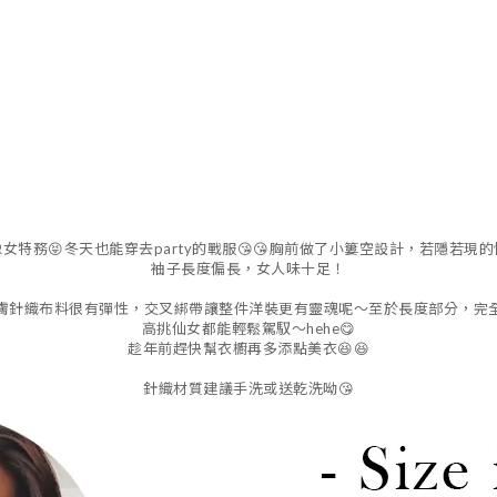
女特務😝冬天也能穿去party的戰服😘😘胸前做了小簍空設計，若隱若現
袖子長度偏長，女人味十足！
膚針織布料很有彈性，交叉綁帶讓整件洋裝更有靈魂呢～至於長度部分，完
高挑仙女都能輕鬆駕馭～hehe😋
趁年前趕快幫衣櫥再多添點美衣😆😆
針織材質建議手洗或送乾洗呦😘