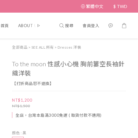
繁體中文
$
TWD
搜尋
會員登入
格首頁
ABOUT US 關於我們
Customer Service 顧客服務
Poli
全部商品
>
SEE ALL 所有
>
Dresses 洋裝
To the moon 性感小心機 胸前簍空長袖針
織洋裝
【打折商品恕不退換】
NT$1,200
NT$1,500
全店，台灣本島滿3000免運 ( 取貨付款不適用)
顏色
: 黑