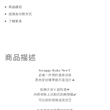
商品描述
送貨及付款方式
了解更多
商品描述
👙
𝐒𝐜𝐫𝐚𝐩𝐩𝐲
𝐊𝐨𝐤𝐨
𝐍𝐞𝐰
必備一件簡約連身泳裝
黑色穿好幾季都不退流行🔥
低胸大深Ｖ超性感💋
內裡有附上活動式的胸墊囉✔️
可以拆卸替換或清洗👌