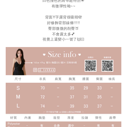
白色撞色的肩帶超特別🌟
有微彈性呦~~
背面Y字露背很吸睛🫣
好修飾背部線條!!!!!
臀部微微的削臀🍑
不會露太多💕
視覺上還變小一號了
🙌🏻