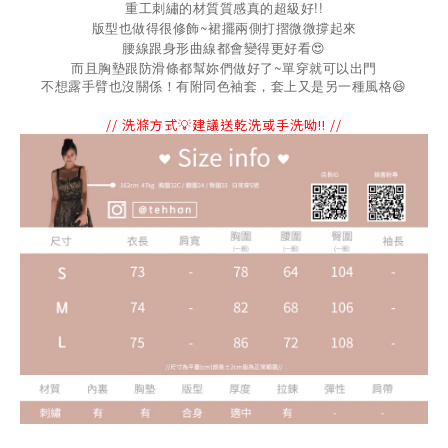
重工刺繡的材質質感真的超級好!!
版型也做得很修飾~裙擺兩側打摺微微撐起來
腰線跟身形曲線都會變得更好看😍
而且胸墊跟防滑條都幫妳們做好了~單穿就可以出門
不想露手臂也沒關係！有附同色袖套，套上又是另一種風格
😆
// 洗滌方式💡建議送乾洗或手洗呦!! //