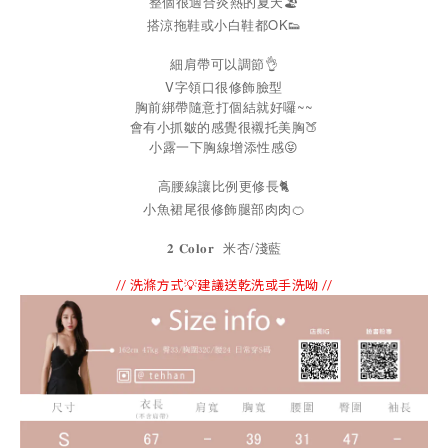
整個很適合炎熱的夏天🏖️
搭涼拖鞋或小白鞋都OK👟
細肩帶可以調節👌
V字領口很修飾臉型
胸前綁帶隨意打個結就好囉~~
會有小抓皺的感覺很襯托美胸🍑
小露一下胸線增添性感😝
高腰線讓比例更修長🐈
小魚裙尾很修飾腿部肉肉🍊
/
𝟐
𝐂𝐨𝐥𝐨𝐫
米杏
淺藍
// 洗滌方式💡建議送乾洗或手洗呦 //