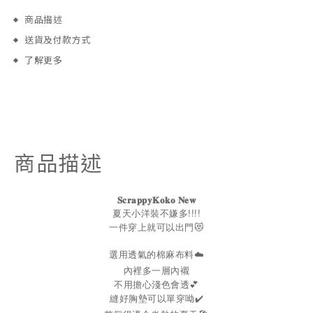
商品描述
送貨及付款方式
了解更多
商品描述
𝐒𝐜𝐫𝐚𝐩𝐩𝐲𝐊𝐨𝐤𝐨
𝐍𝐞𝐰
夏天小洋裝不嫌多!!!!
一件穿上就可以出門😻
選用透氣的棉麻布料☁️
內裡多一層內襯
不用擔心淺色會透💕
縫好胸墊可以單穿呦✔️