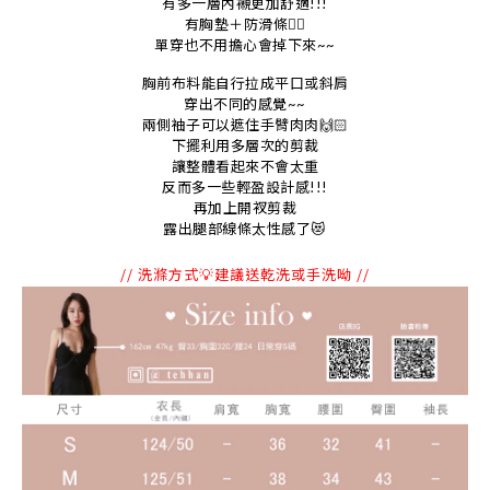
有多一層內襯更加舒適!!!
有胸墊＋防滑條👌🏻
單穿也不用擔心會掉下來~~
胸前布料能自行拉成平口或斜肩
穿出不同的感覺~~
兩側袖子可以遮住手臂肉肉🙌🏻
下擺利用多層次的剪裁
讓整體看起來不會太重
反而多一些輕盈設計感!!!
再加上開衩剪裁
露出腿部線條太性感了
😻
// 洗滌方式💡建議送乾洗或手洗呦 //