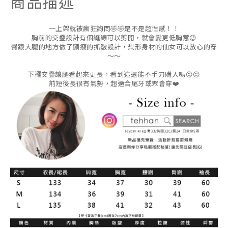
商品描述
一上架就被瘋狂詢問🤣🤣是不是超性感！！
胸前的交疊設計有個縫線可以剪開，就會變更低胸惹😉
臀跟大腿的地方做了顯瘦的抓皺設計，梨形身材的仙女可以放心的穿
～～
下襬交疊讓腿看起來更長，看到這還能不手刀購入嗎😝😝
前短後長很有氣勢，超適合尾牙或聚會穿❤️