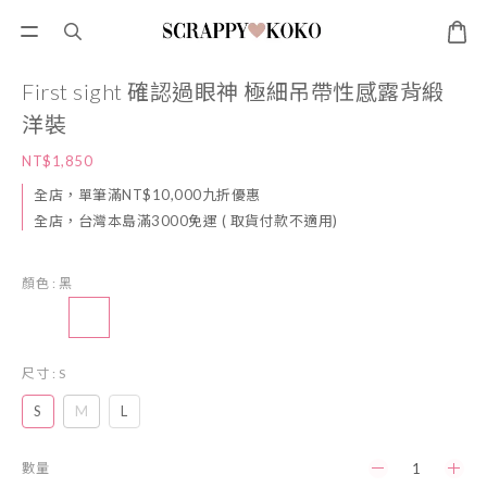
First sight 確認過眼神 極細吊帶性感露背緞
洋裝
NT$1,850
全店，單筆滿NT$10,000九折優惠
全店，台灣本島滿3000免運 ( 取貨付款不適用)
顏色
: 黑
尺寸
: S
S
M
L
數量