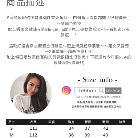
商品描述
#海島度假款🌴覺得這件零死角阿~~四個角度看都超美！很難得做了
一款綠色的💚
配上緞面帶點珠光的BlingBling感✨馬上被這綠給吸引👀看起來超有
質感！！
這款好適合穿去度假⛱️很飄逸～配上海風超級浪漫～～是交叉露背
+極細肩繩～超級性感!!!!!
加上領口是故意做寬鬆的剪裁很隨性很歐美！下擺還有今年很火🔥的
拉繩設計(顯瘦!!)