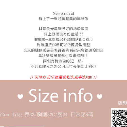
𝐍𝐞𝐰 𝐀𝐫𝐫𝐢𝐯𝐚𝐥
新上了一款超美超美的洋裝🥰
材質是光澤度很好的絲滑緞面
穿上很挺很有份量感!!!
有胸墊~單穿或另外加胸貼都OK👌🏻
肩帶連接綁帶可以依照身型調整
交叉的線條感完美修飾後背看起來會很顯瘦🙌🏻
傘狀雙層裙擺遮小腹跟臀部!!!
兩側有稍微做的短一點~
不容易曝光之外又可以拉長腿部比例
😚
// 洗滌方式💡建議送乾洗或手洗呦!! //