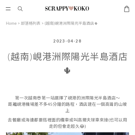
Home
>
部落格列表
>
(越南)峴港洲際陽光半島酒店🌵
2023-04-28
(越南)峴港洲際陽光半島酒店
🌵
第一次越南😎第一站選擇了峴港的洲際陽光半島酒店～
距離峴港機場差不多45分鐘的路程，酒店建在一個高聳的山坡
上
去餐廳或海邊都要搭裡面的纜車或叫高爾夫球車來接(也可以用
走的但會走超久😂)