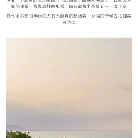
臭的味道，很像尿騷味那種… 還有電視半夜看到一半壞了😅
其他地方都很棒🙌🏻尤其大廳真的超級美，夕陽的時候去拍照美
呆🥹😍