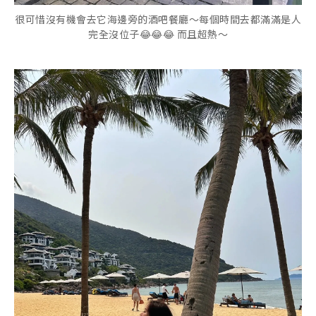
很可惜沒有機會去它海邊旁的酒吧餐廳～每個時間去都滿滿是人
完全沒位子😂😂😂 而且超熱～