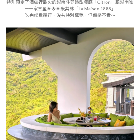
特別預定了酒店裡最火的越南斗笠造型餐廳「Citron」跟越南唯
一一家三星🌟🌟🌟米其林「La Maison 1888」
吃完感覺還行，沒有特別驚艷，但價格不貴～